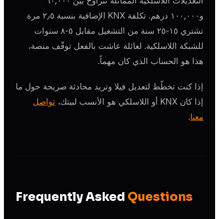
التعديلات اللاسلكية المماثلة تتراوح بين ٦٠,٠٠٠
و١٠٠,٠٠٠ درهم. تكلفة KNX الإضافية بنسبة ٢٫٥ مرة
تشتري ١٥-٢٥ سنة من التشغيل مقابل ٥-٨ سنوات
للشبكة اللاسلكية. لعائلة عاشت بالفعل توقّف منصة،
هذا هو الحساب الذي كان مهماً.
إذا كنت تخطّط لتعديل فيلا وتريد محادثة صريحة حول ما
إذا كان KNX أو اللاسلكي هو الأنسب لبيتك،
تواصل
معنا
.
Frequently Asked
Questions