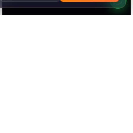
Skyline Advanced Technology is a premier IT solutions provider
headquartered in Abu Dhabi, UAE. We deliver end-to-end
technology services spanning AI Solutions, Smart Home, Software
Development, ELV, Design, Infrastructure and physical security
products. Our mission is to empower organizations with scalable,
secure, and innovative technology that drives growth and
operational excellence.