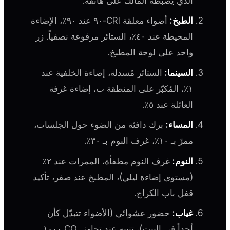
الذي يضبطه المالك على هاتفه.
الطبخ:
أضواء معلقة CRI-٩٠ عند ٩٠٪، الإضاءة
المحيطة عند ٤٠٪، الستائر مرفوعة نصفياً. زر
واحد على لوحة المطبخ.
السينما:
الستائر مُسدلة، إضاءة الخلفية عند
١٪، المُكبّر على المنطقة ب، إضاءة غرفة
العائلة عند ٥٪.
المساء:
برك دافئة من الضوء حول الجلسات،
ممرّ بـ ١٠٪، غرف النوم بـ ٣٠٪.
النوم:
غرف النوم مطفأة، الممرات عند ٢٪
(مستوى إضاءة ليلي)، المطبخ عند صفر، تأكيد
قفل باب الكراج.
غياب:
حضور عشوائي (الأضواء تتبدّل كأن
أحداً في البيت)، تنبيه عند تجاوز CO₂ ١٠٠٠