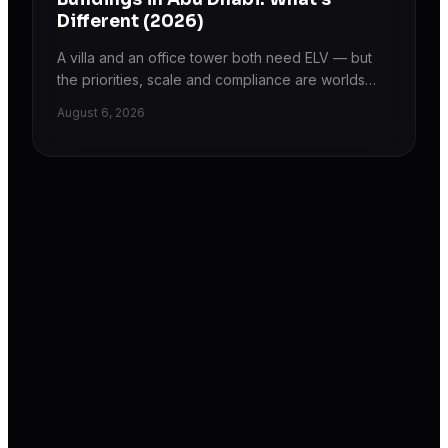
Different (2026)
A villa and an office tower both need ELV — but
the priorities, scale and compliance are worlds
apart. Here's how CCTV, access control, cabling
August 6, 2026
and automation differ between homes and
commercial buildings in Abu Dhabi.