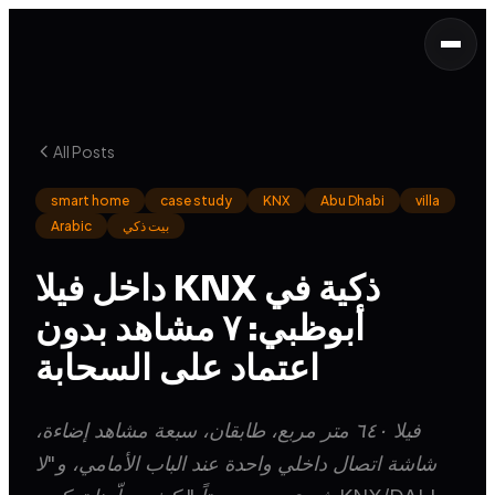
All Posts
smart home
case study
KNX
Abu Dhabi
villa
بيت ذكي
Arabic
داخل فيلا KNX ذكية في
أبوظبي: ٧ مشاهد بدون
اعتماد على السحابة
فيلا ٦٤٠ متر مربع، طابقان، سبعة مشاهد إضاءة،
شاشة اتصال داخلي واحدة عند الباب الأمامي، و"لا