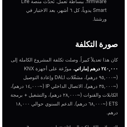
firmware. ببساطة تعمل. نُحدّث منصة Life
Smart يدوياً، كل ٦ أشهر، بعد الاختبار في
ورشتنا.
صورة التكلفة
كان هذا تعديلاً كبيراً. وصلت تكلفة المشروع الكاملة إلى
٢٤٠,٠٠٠ درهم إماراتي
، موزّعة على أجهزة KNX
(~٩٥,٠٠٠ درهم)، مشغّلات DALI وإعادة التوصيل
(~٣٥,٠٠٠ درهم)، الاتصال الداخلي IP (~١٤,٠٠٠ درهم)،
الكابلات والقنوات (~٢٨,٠٠٠ درهم)، والتشغيل + برمجة
ETS (~٦٨,٠٠٠ درهم). الدعم السنوي حوالي ١٨,٠٠٠
درهم.