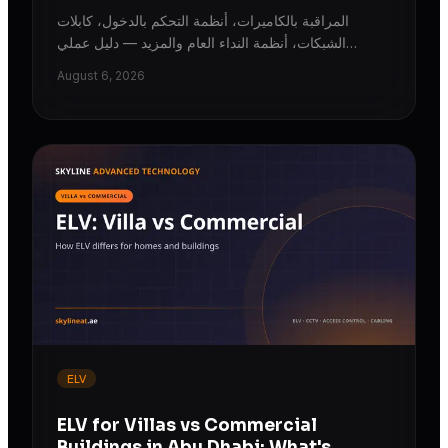
المراقبة بالكاميرات، أنظمة التحكم بالدخول، كابلات
الشبكات، أنظمة النداء العام والمزيد — دليل عملي
لتخطيط أنظمة التيار الخفيف (ELV) كبنية تحتية واحدة
August 6, 2026
متكاملة ومتوافقة مع ADMCC والدفاع المدني في
أبوظبي.
ELV
ELV for Villas vs Commercial
Buildings in Abu Dhabi: What's