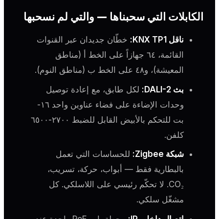
الكابلات التي سحبناها — والتي لم نسحبها
ناقل KNX TP1:
خطّان جديدان عبر القنوات
القائمة، ٦٤ جهازاً على الخط أ (مناطق
المعيشة)، و٤٨ على الخط ب (مناطق النوم).
بث DALI-2:
لكل طابق، مع إعادة توصيل
وحدات الإضاءة على فضاء عناوين واحد ١٦-
بت للتحكم بالأبيض القابل للضبط ٢٧٠٠-٦٥٠٠
كلفن.
شبكة Zigbee:
للحساسات التي تعمل
بالبطارية فقط — أبواب، حركة، تسريب،
CO₂. لا تحكّم رئيسي على اللاسلكي. كل
مشغّل سلكي.
اتصال داخلي IP:
محطة باب PoE واحدة عند