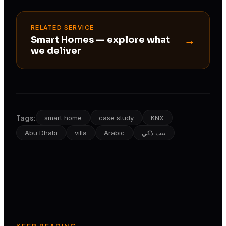
RELATED SERVICE
→
Smart Homes
— explore what
we deliver
Tags:
smart home
case study
KNX
بيت ذكي
Arabic
villa
Abu Dhabi